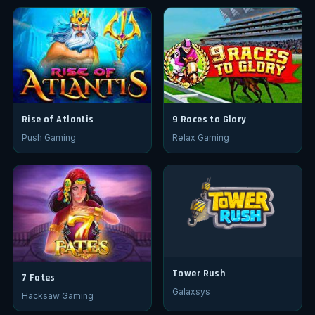
Rise of Atlantis
9 Races to Glory
Push Gaming
Relax Gaming
Tower Rush
7 Fates
Galaxsys
Hacksaw Gaming