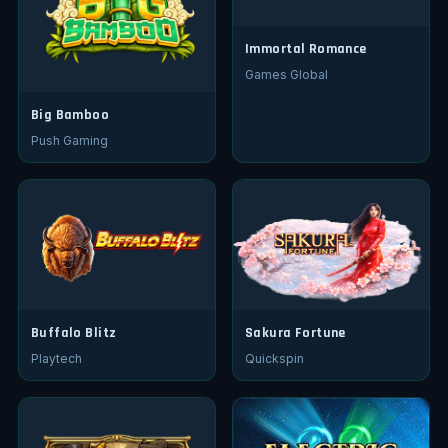
Immortal Romance
Games Global
Big Bamboo
Push Gaming
Buffalo Blitz
Sakura Fortune
Playtech
Quickspin