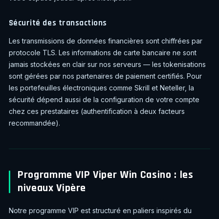
Sécurité des transactions
Les transmissions de données financières sont chiffrées par
protocole TLS. Les informations de carte bancaire ne sont
jamais stockées en clair sur nos serveurs — les tokenisations
sont gérées par nos partenaires de paiement certifiés. Pour
les portefeuilles électroniques comme Skrill et Neteller, la
sécurité dépend aussi de la configuration de votre compte
chez ces prestataires (authentification à deux facteurs
recommandée).
Programme VIP Viper Win Casino : les
niveaux Vipère
Notre programme VIP est structuré en paliers inspirés du