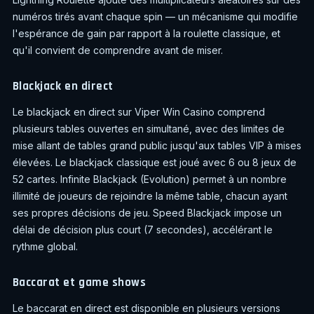
numéros tirés avant chaque spin — un mécanisme qui modifie
l'espérance de gain par rapport à la roulette classique, et
qu'il convient de comprendre avant de miser.
Blackjack en direct
Le blackjack en direct sur Viper Win Casino comprend
plusieurs tables ouvertes en simultané, avec des limites de
mise allant de tables grand public jusqu'aux tables VIP à mises
élevées. Le blackjack classique est joué avec 6 ou 8 jeux de
52 cartes. Infinite Blackjack (Evolution) permet à un nombre
illimité de joueurs de rejoindre la même table, chacun ayant
ses propres décisions de jeu. Speed Blackjack impose un
délai de décision plus court (7 secondes), accélérant le
rythme global.
Baccarat et game shows
Le baccarat en direct est disponible en plusieurs versions