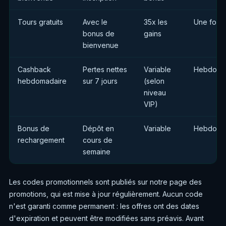
Tours gratuits
Avec le
35x les
Une fois
bonus de
gains
bienvenue
Cashback
Pertes nettes
Variable
Hebdoma
hebdomadaire
sur 7 jours
(selon
niveau
VIP)
Bonus de
Dépôt en
Variable
Hebdoma
rechargement
cours de
semaine
Les codes promotionnels sont publiés sur notre page des
promotions, qui est mise à jour régulièrement. Aucun code
n'est garanti comme permanent : les offres ont des dates
d'expiration et peuvent être modifiées sans préavis. Avant