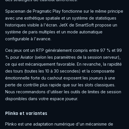
Spaceman de Pragmatic Play fonctionne sur le même principe
avec une esthétique spatiale et un système de statistiques
historiques visible à l'écran. JetX de SmartSoft propose un
système de paris multiples et un mode automatique
configurable à l'avance.
Ces jeux ont un RTP généralement compris entre 97 % et 99
% pour Aviator (selon les paramètres de la session serveur),
ce qui est mécaniquement favorable. En revanche, la rapidité
des tours (toutes les 10 à 30 secondes) et la composante
émotionnelle forte du cashout exposent les joueurs à une
perte de contrôle plus rapide que sur les slots classiques.
Nous recommandons d'utiliser les outils de limites de session
disponibles dans votre espace joueur.
Plinko et variantes
Plinko est une adaptation numérique d'un mécanisme de