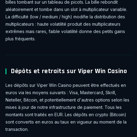
billes tombant sur un tableau de picots. La bille rebondit
aléatoirement et tombe dans un slot à multiplicateur variable.
La difficulté (low / medium / high) modifie la distribution des
multiplicateurs : haute volatilité produit des multiplicateurs
extrêmes mais rares, faible volatilité donne des petits gains
plus fréquents.
Dépôts et retraits sur Viper Win Casino
Les dépôts sur Viper Win Casino peuvent être effectués en
euros via les moyens suivants : Visa, Mastercard, Skrill,
Neteller, Bitcoin, et potentiellement d'autres options selon les
mises à jour de notre infrastructure de paiement. Tous les
montants sont traités en EUR. Les dépôts en crypto (Bitcoin)
sont convertis en euros au taux en vigueur au moment de la
transaction.