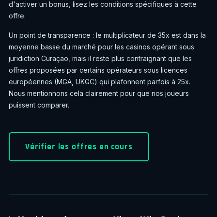
d'activer un bonus, lisez les conditions spécifiques à cette
offre.
Un point de transparence : le multiplicateur de 35x est dans la
moyenne basse du marché pour les casinos opérant sous
juridiction Curaçao, mais il reste plus contraignant que les
offres proposées par certains opérateurs sous licences
européennes (MGA, UKGC) qui plafonnent parfois à 25x.
Nous mentionnons cela clairement pour que nos joueurs
puissent comparer.
Vérifier les offres en cours