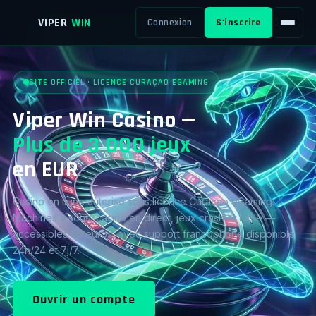
VIPER
WIN
Connexion
S'inscrire
SITE OFFICIEL · LICENCE CURAÇAO EGAMING
Viper Win Casino —
Plus de 3 000 jeux
en EUR
Casino en ligne autorisé sous licence Curaçao eGaming.
Machines à sous, casino en direct, jeux crash et table —
accessibles en euros, avec support francophone disponible
24h/24 et 7j/7.
Ouvrir un compte