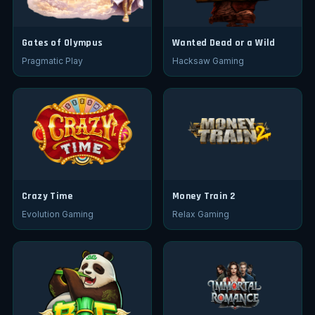
Gates of Olympus
Wanted Dead or a Wild
Pragmatic Play
Hacksaw Gaming
Crazy Time
Money Train 2
Evolution Gaming
Relax Gaming