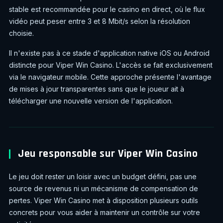
stable est recommandée pour le casino en direct, où le flux
vidéo peut peser entre 3 et 8 Mbit/s selon la résolution
choisie.
Il n'existe pas à ce stade d'application native iOS ou Android
distincte pour Viper Win Casino. L'accès se fait exclusivement
via le navigateur mobile. Cette approche présente l'avantage
de mises à jour transparentes sans que le joueur ait à
télécharger une nouvelle version de l'application.
Jeu responsable sur Viper Win Casino
Le jeu doit rester un loisir avec un budget défini, pas une
source de revenus ni un mécanisme de compensation de
pertes. Viper Win Casino met à disposition plusieurs outils
concrets pour vous aider à maintenir un contrôle sur votre