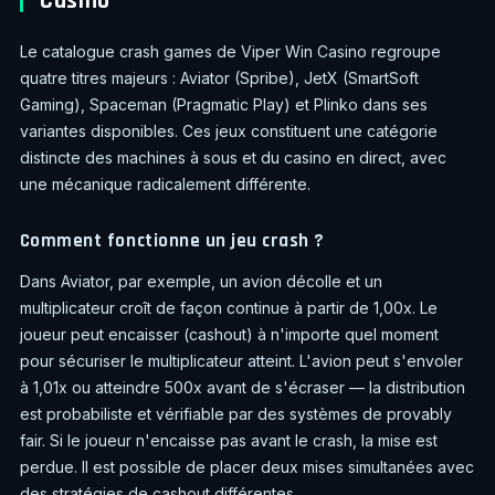
Casino
Le catalogue crash games de Viper Win Casino regroupe
quatre titres majeurs : Aviator (Spribe), JetX (SmartSoft
Gaming), Spaceman (Pragmatic Play) et Plinko dans ses
variantes disponibles. Ces jeux constituent une catégorie
distincte des machines à sous et du casino en direct, avec
une mécanique radicalement différente.
Comment fonctionne un jeu crash ?
Dans Aviator, par exemple, un avion décolle et un
multiplicateur croît de façon continue à partir de 1,00x. Le
joueur peut encaisser (cashout) à n'importe quel moment
pour sécuriser le multiplicateur atteint. L'avion peut s'envoler
à 1,01x ou atteindre 500x avant de s'écraser — la distribution
est probabiliste et vérifiable par des systèmes de provably
fair. Si le joueur n'encaisse pas avant le crash, la mise est
perdue. Il est possible de placer deux mises simultanées avec
des stratégies de cashout différentes.