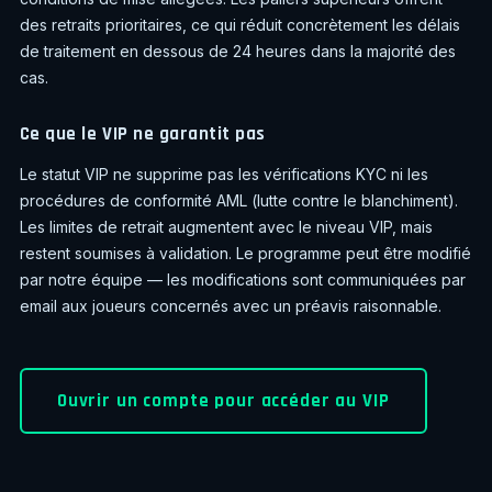
des retraits prioritaires, ce qui réduit concrètement les délais
de traitement en dessous de 24 heures dans la majorité des
cas.
Ce que le VIP ne garantit pas
Le statut VIP ne supprime pas les vérifications KYC ni les
procédures de conformité AML (lutte contre le blanchiment).
Les limites de retrait augmentent avec le niveau VIP, mais
restent soumises à validation. Le programme peut être modifié
par notre équipe — les modifications sont communiquées par
email aux joueurs concernés avec un préavis raisonnable.
Ouvrir un compte pour accéder au VIP